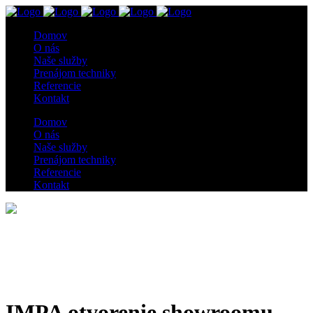
Domov
O nás
Naše služby
Prenájom techniky
Referencie
Kontakt
Domov
O nás
Naše služby
Prenájom techniky
Referencie
Kontakt
IMPA otvorenie showroomu