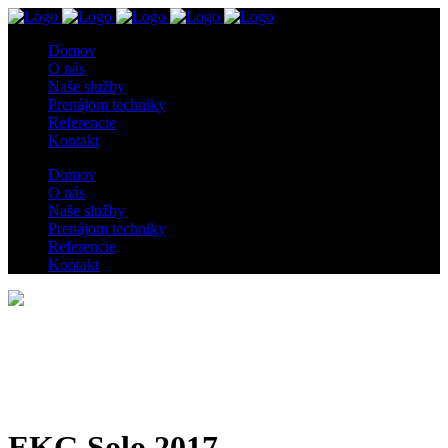
Domov
O nás
Naše služby
Prenájom techniky
Referencie
Kontakt
Domov
O nás
Naše služby
Prenájom techniky
Referencie
Kontakt
EKG Solo 2017