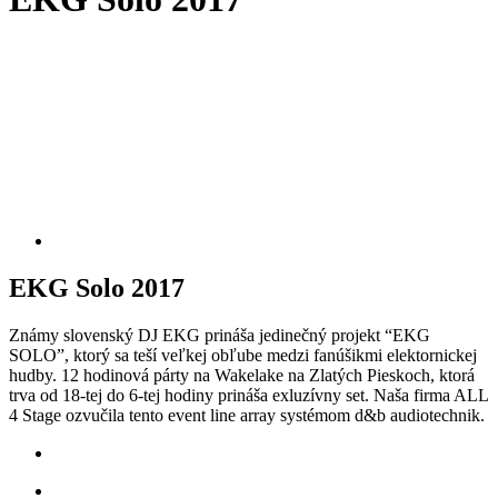
EKG Solo 2017
Známy slovenský DJ EKG prináša jedinečný projekt “EKG
SOLO”, ktorý sa teší veľkej obľube medzi fanúšikmi elektornickej
hudby. 12 hodinová párty na Wakelake na Zlatých Pieskoch, ktorá
trva od 18-tej do 6-tej hodiny prináša exluzívny set. Naša firma ALL
4 Stage ozvučila tento event line array systémom d&b audiotechnik.